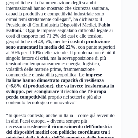
geopolitiche e la frammentazione degli scambi
internazionali hanno mostrato che sicurezza sanitaria,
capacità produttiva e competitività industriale sono
ormai temi strettamente collegati”, ha dichiarato il
Presidente di Confindustria Dispositivi Medici,
Fabio
Faltoni
. “Oggi le imprese segnalano difficoltà legate ai
costi di trasporto nel 71,2% dei casi e alle tensioni
geopolitiche nel 48,5%, mentre
i costi di produzione
sono aumentati in media del 22%,
con punte superiori
al 50% per il 10% delle aziende. Il problema non è più il
singolo fattore di crisi, ma la sovrapposizione di più
tensioni contemporaneamente: energia, logistica,
volatilità delle materie prime, frammentazione
commerciale e instabilità geopolitica.
Le imprese
italiane hanno dimostrato capacità di resilienza
(+6,8% di produzione), che va invece trasformata in
sviluppo, per scongiurare il rischio che l’Europa
perda competitività
proprio nei settori a più alto
contenuto tecnologico e innovativo”.
“In questo contesto, anche in Italia – come già avvenuto
in altri Paesi europei – diventa sempre più
necessario
sostenere il riconoscimento dell’industria
dei dispositivi medici con politiche coordinate tra i
ministeri della Salute, dell’Economia e delle Imprese