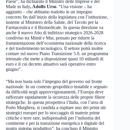
Paese”, ha dichiarato il Ministro delle Imprese e del
Made in Italy
, Adolfo Urso
. “Una visione – ha
aggiunto – che abbiamo tradotto in un impegno
concreto fin dall’inizio della legislatura con l’istituzione,
insieme al Ministero della Salute, del Tavolo per la
Farmaceutica e il Biomedicale. In questa direzione va
anche il nuovo Atto di indirizzo strategico 2026-2028
condiviso tra Mimit e Mur, pensato per ridurre la
frammentazione dell’ecosistema nazionale della ricerca
e del trasferimento tecnologico. Il settore potrà inoltre
contare sul nuovo Piano Transizione 5.0, un programma
triennale che mette a disposizione quasi 10 miliardi di
euro e il cui decreto attuativo sarà operativo entro
giugno”.
“Ma non basta solo l’impegno del governo sul fronte
nazionale. In un contesto geopolitico instabile e segnato
da difficoltà negli approvvigionamenti, l’Europa deve
rafforzare rapidamente la sicurezza delle proprie filiere
strategiche. In questa prospettiva l’Italia, con l’area di
Porto Marghera, si candida a ospitare uno dei primi siti
strategici europei per lo stoccaggio di materie prime
critiche e terre rare, indispensabili per l’industria del
continente e per la transizione energetica e digitale del
nostro sistema produttivo”, ha concluso il Ministro