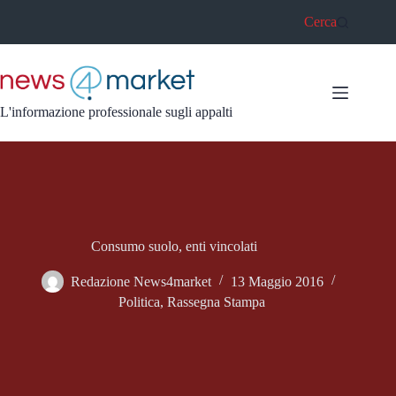
Salta
Cerca
al
contenuto
L'informazione professionale sugli appalti
Consumo suolo, enti vincolati
Redazione News4market
13 Maggio 2016
Politica
,
Rassegna Stampa