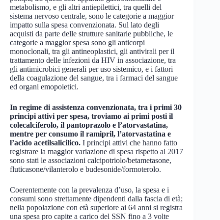
metabolismo, e gli altri antiepilettici, tra quelli del
sistema nervoso centrale, sono le categorie a maggior
impatto sulla spesa convenzionata. Sul lato degli
acquisti da parte delle strutture sanitarie pubbliche, le
categorie a maggior spesa sono gli anticorpi
monoclonali, tra gli antineoplastici, gli antivirali per il
trattamento delle infezioni da HIV in associazione, tra
gli antimicrobici generali per uso sistemico, e i fattori
della coagulazione del sangue, tra i farmaci del sangue
ed organi emopoietici.
In regime di assistenza convenzionata, tra i primi 30
principi attivi per spesa, troviamo ai primi posti il
colecalciferolo, il pantoprazolo e l’atorvastatina,
mentre per consumo il ramipril, l’atorvastatina e
l’acido acetilsalicilico.
I principi attivi che hanno fatto
registrare la maggior variazione di spesa rispetto al 2017
sono stati le associazioni calcipotriolo/betametasone,
fluticasone/vilanterolo e budesonide/formoterolo.
Coerentemente con la prevalenza d’uso, la spesa e i
consumi sono strettamente dipendenti dalla fascia di età;
nella popolazione con età superiore ai 64 anni si registra
una spesa pro capite a carico del SSN fino a 3 volte