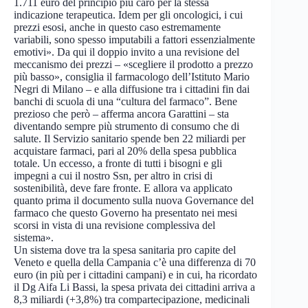
1.711 euro del principio più caro per la stessa
indicazione terapeutica. Idem per gli oncologici, i cui
prezzi esosi, anche in questo caso estremamente
variabili, sono spesso imputabili a fattori essenzialmente
emotivi». Da qui il doppio invito a una revisione del
meccanismo dei prezzi – «scegliere il prodotto a prezzo
più basso», consiglia il farmacologo dell’Istituto Mario
Negri di Milano – e alla diffusione tra i cittadini fin dai
banchi di scuola di una “cultura del farmaco”. Bene
prezioso che però – afferma ancora Garattini – sta
diventando sempre più strumento di consumo che di
salute. Il Servizio sanitario spende ben 22 miliardi per
acquistare farmaci, pari al 20% della spesa pubblica
totale. Un eccesso, a fronte di tutti i bisogni e gli
impegni a cui il nostro Ssn, per altro in crisi di
sostenibilità, deve fare fronte. E allora va applicato
quanto prima il documento sulla nuova Governance del
farmaco che questo Governo ha presentato nei mesi
scorsi in vista di una revisione complessiva del
sistema».
Un sistema dove tra la spesa sanitaria pro capite del
Veneto e quella della Campania c’è una differenza di 70
euro (in più per i cittadini campani) e in cui, ha ricordato
il Dg Aifa Li Bassi, la spesa privata dei cittadini arriva a
8,3 miliardi (+3,8%) tra compartecipazione, medicinali