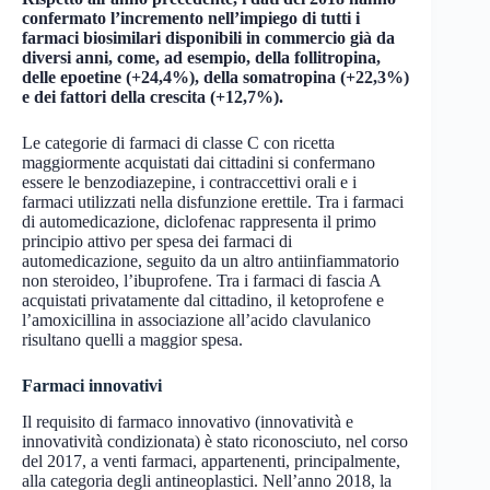
confermato l’incremento nell’impiego di tutti i
farmaci biosimilari disponibili in commercio già da
diversi anni, come, ad esempio, della follitropina,
delle epoetine (+24,4%), della somatropina (+22,3%)
e dei fattori della crescita (+12,7%).
Le categorie di farmaci di classe C con ricetta
maggiormente acquistati dai cittadini si confermano
essere le benzodiazepine, i contraccettivi orali e i
farmaci utilizzati nella disfunzione erettile. Tra i farmaci
di automedicazione, diclofenac rappresenta il primo
principio attivo per spesa dei farmaci di
automedicazione, seguito da un altro antiinfiammatorio
non steroideo, l’ibuprofene. Tra i farmaci di fascia A
acquistati privatamente dal cittadino, il ketoprofene e
l’amoxicillina in associazione all’acido clavulanico
risultano quelli a maggior spesa.
Farmaci innovativi
Il requisito di farmaco innovativo (innovatività e
innovatività condizionata) è stato riconosciuto, nel corso
del 2017, a venti farmaci, appartenenti, principalmente,
alla categoria degli antineoplastici. Nell’anno 2018, la