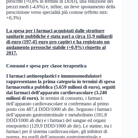
prescritti (+0,8% in termini di DDD), una riduzione dei
prezzi medi (-4,6%) e, infine, un lieve spostamento della
prescrizione verso specialità più costose (effetto mix:
+0,3%)
La spesa per i farmaci acquistati dalle strutture
sanitarie pubbliche è stata pari a circa 11,9 miliardi
di euro (197,45 euro pro capite) e ha registrato un
andamento pressoché stabile (+0,9%) rispetto al
2017.
Consumi e spesa per classe terapeutica
I farmaci antineoplastici e immunomodulatori
rappresentano la prima categoria in termini di spesa
farmaceutica pubblica (5.659 milioni di euro), seguiti
dai farmaci dell’apparato cardiovascolare (3.240
milioni di euro).
In termini di consumo, i farmaci
dell’apparato cardiovascolare si confermano al primo
posto con 487,4 DDD/1000 ab die. Seguono i farmaci
dell’apparato gastrointestinale e metabolismo (181,8
DDD/1000 ab die) e i farmaci del sangue ed organi
emopoietici (129,9 DDD/1000 ab die). Le statine, tra i
farmaci per il sistema cardiovascolare, gli inibitori di
pompa, tra quelli dell’apparato gastrointestinale e