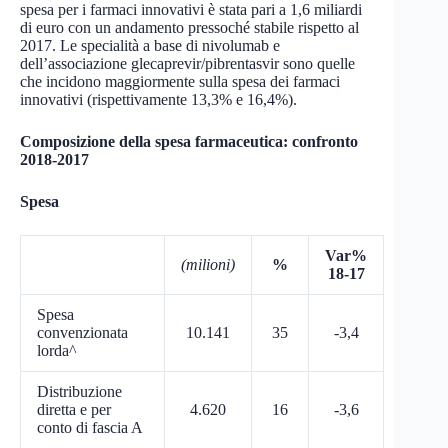
spesa per i farmaci innovativi è stata pari a 1,6 miliardi
di euro con un andamento pressoché stabile rispetto al
2017. Le specialità a base di nivolumab e
dell’associazione glecaprevir/pibrentasvir sono quelle
che incidono maggiormente sulla spesa dei farmaci
innovativi (rispettivamente 13,3% e 16,4%).
Composizione della spesa farmaceutica: confronto
2018-2017
Spesa
Var%
(milioni)
%
18-17
Spesa
convenzionata
10.141
35
-3,4
lorda^
Distribuzione
diretta e per
4.620
16
-3,6
conto di fascia A