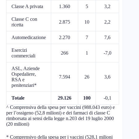
Classe A privata
1.360
5
3,2
Classe C con
2.875
10
2,2
ricetta
Automedicazione
2.270
7
7,6
Esercizi
266
1
-7,0
commerciali
ASL, Aziende
Ospedaliere,
7.594
26
3,6
RSA e
penitenziari*
Totale
29.126
100
-0,1
^ Comprensiva della spesa per vaccini (988.043 euro) e
per l’ossigeno (52,8 milioni) e dei farmaci di classe C
rimborsata ai sensi della legge n.203 del 19 luglio 2000
(20 milioni)
* Comprensivo della spesa per i vaccini (528,1 milioni