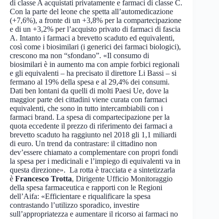
di classe A acquistati privatamente e farmaci di classe C.
Con la parte del leone che spetta all’automedicazione
(+7,6%), a fronte di un +3,8% per la compartecipazione
e di un +3,2% per l’acquisto privato di farmaci di fascia
A. Intanto i farmaci a brevetto scaduto ed equivalenti,
così come i biosimilari (i generici dei farmaci biologici),
crescono ma non “sfondano”. «Il consumo di
biosimilari è in aumento ma con ampie forbici regionali
e gli equivalenti – ha precisato il direttore Li Bassi – si
fermano al 19% della spesa e al 29,4% dei consumi.
Dati ben lontani da quelli di molti Paesi Ue, dove la
maggior parte dei cittadini viene curata con farmaci
equivalenti, che sono in tutto intercambiabili con i
farmaci brand. La spesa di compartecipazione per la
quota eccedente il prezzo di riferimento dei farmaci a
brevetto scaduto ha raggiunto nel 2018 gli 1,1 miliardi
di euro. Un trend da contrastare: il cittadino non
dev’essere chiamato a complementare con propri fondi
la spesa per i medicinali e l’impiego di equivalenti va in
questa direzione». La rotta è tracciata e a sintetizzarla
è
Francesco Trotta
, Dirigente Ufficio Monitoraggio
della spesa farmaceutica e rapporti con le Regioni
dell’Aifa: «Efficientare e riqualificare la spesa
contrastando l’utilizzo sporadico, investire
sull’appropriatezza e aumentare il ricorso ai farmaci no