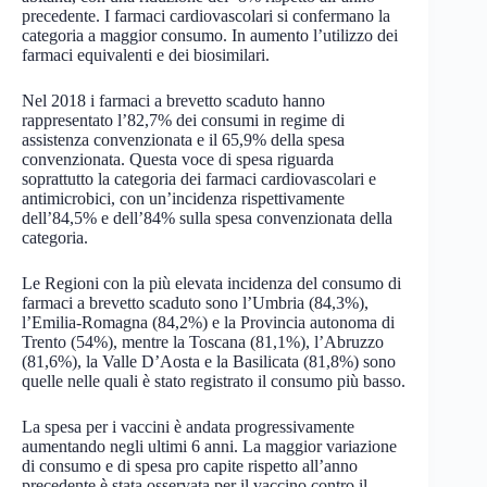
precedente. I farmaci cardiovascolari si confermano la
categoria a maggior consumo. In aumento l’utilizzo dei
farmaci equivalenti e dei biosimilari.
Nel 2018 i farmaci a brevetto scaduto hanno
rappresentato l’82,7% dei consumi in regime di
assistenza convenzionata e il 65,9% della spesa
convenzionata. Questa voce di spesa riguarda
soprattutto la categoria dei farmaci cardiovascolari e
antimicrobici, con un’incidenza rispettivamente
dell’84,5% e dell’84% sulla spesa convenzionata della
categoria.
Le Regioni con la più elevata incidenza del consumo di
farmaci a brevetto scaduto sono l’Umbria (84,3%),
l’Emilia-Romagna (84,2%) e la Provincia autonoma di
Trento (54%), mentre la Toscana (81,1%), l’Abruzzo
(81,6%), la Valle D’Aosta e la Basilicata (81,8%) sono
quelle nelle quali è stato registrato il consumo più basso.
La spesa per i vaccini è andata progressivamente
aumentando negli ultimi 6 anni. La maggior variazione
di consumo e di spesa pro capite rispetto all’anno
precedente è stata osservata per il vaccino contro il