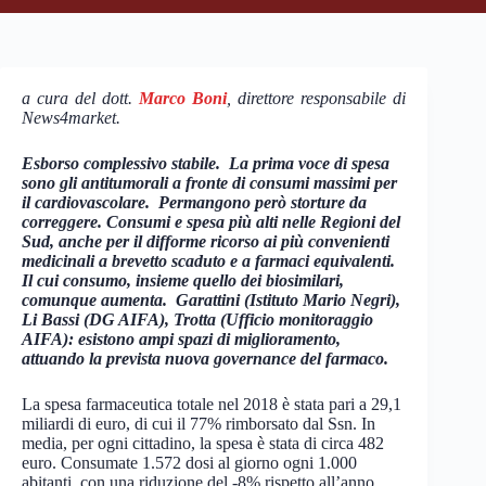
a cura del dott.
Marco Boni
, direttore responsabile di
News4market.
Esborso complessivo stabile. La prima voce di spesa
sono gli antitumorali a fronte di consumi massimi per
il cardiovascolare. Permangono però storture da
correggere. Consumi e spesa più alti nelle Regioni del
Sud, anche per il difforme ricorso ai più convenienti
medicinali a brevetto scaduto e a farmaci equivalenti.
Il cui consumo, insieme quello dei biosimilari,
comunque aumenta.
Garattini (Istituto Mario Negri),
Li Bassi (DG AIFA), Trotta (Ufficio monitoraggio
AIFA): esistono ampi spazi di miglioramento,
attuando la prevista nuova governance del farmaco.
La spesa farmaceutica totale nel 2018 è stata pari a 29,1
miliardi di euro, di cui il 77% rimborsato dal Ssn. In
media, per ogni cittadino, la spesa è stata di circa 482
euro. Consumate 1.572 dosi al giorno ogni 1.000
abitanti, con una riduzione del -8% rispetto all’anno