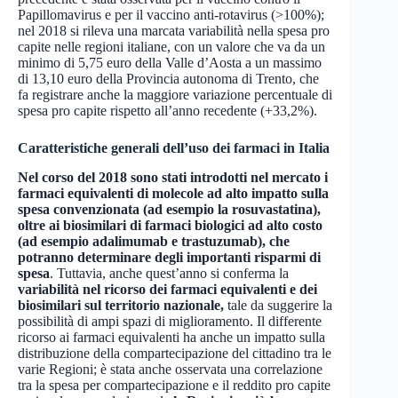
Papillomavirus e per il vaccino anti-rotavirus (>100%);
nel 2018 si rileva una marcata variabilità nella spesa pro
capite nelle regioni italiane, con un valore che va da un
minimo di 5,75 euro della Valle d’Aosta a un massimo
di 13,10 euro della Provincia autonoma di Trento, che
fa registrare anche la maggiore variazione percentuale di
spesa pro capite rispetto all’anno recedente (+33,2%).
Caratteristiche generali dell’uso dei farmaci in Italia
Nel corso del 2018 sono stati introdotti nel mercato i
farmaci equivalenti di molecole ad alto impatto sulla
spesa convenzionata (ad esempio la rosuvastatina),
oltre ai biosimilari di farmaci biologici ad alto costo
(ad esempio adalimumab e trastuzumab), che
potranno determinare degli importanti risparmi di
spesa
. Tuttavia, anche quest’anno si conferma la
variabilità nel ricorso dei farmaci equivalenti e dei
biosimilari sul territorio nazionale,
tale da suggerire la
possibilità di ampi spazi di miglioramento. Il differente
ricorso ai farmaci equivalenti ha anche un impatto sulla
distribuzione della compartecipazione del cittadino tra le
varie Regioni; è stata anche osservata una correlazione
tra la spesa per compartecipazione e il reddito pro capite