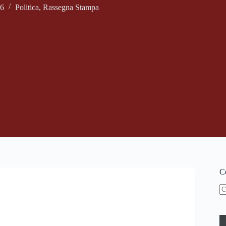
16
Politica
,
Rassegna Stampa
Ce
N
ri