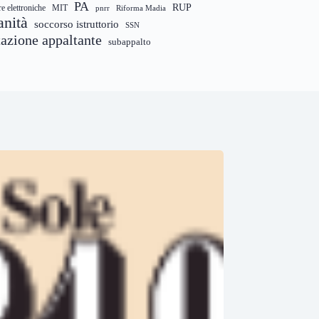
PA
RUP
re elettroniche
MIT
pnrr
Riforma Madia
anità
soccorso istruttorio
SSN
tazione appaltante
subappalto