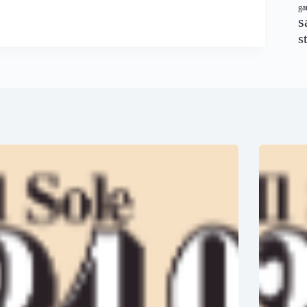
ga
s
s