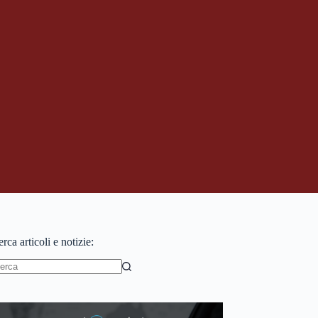
rca articoli e notizie:
essun
sultato