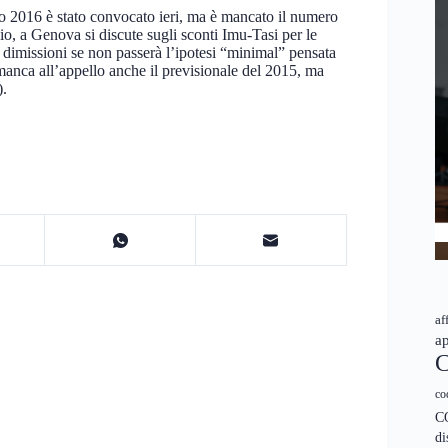
o 2016 è stato convocato ieri, ma è mancato il numero
o, a Genova si discute sugli sconti Imu-Tasi per le
i dimissioni se non passerà l’ipotesi “minimal” pensata
 manca all’appello anche il previsionale del 2015, ma
).
af
ap
C
co
C
di