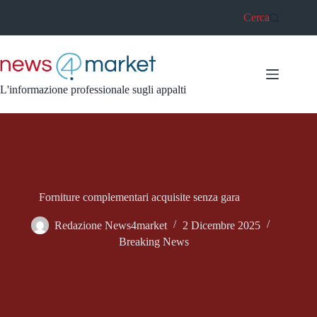
Salta
Cerca
al
contenuto
L'informazione professionale sugli appalti
Forniture complementari acquisite senza gara
Redazione News4market
2 Dicembre 2025
Breaking News