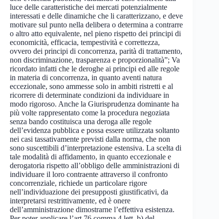
luce delle caratteristiche dei mercati potenzialmente
interessati e delle dinamiche che li caratterizzano, e deve
motivare sul punto nella delibera o determina a contrarre
o altro atto equivalente, nel pieno rispetto dei principi di
economicità, efficacia, tempestività e correttezza,
ovvero dei principi di concorrenza, parità di trattamento,
non discriminazione, trasparenza e proporzionalità”; Va
ricordato infatti che le deroghe ai principi ed alle regole
in materia di concorrenza, in quanto aventi natura
eccezionale, sono ammesse solo in ambiti ristretti e al
ricorrere di determinate condizioni da individuare in
modo rigoroso. Anche la Giurisprudenza dominante ha
più volte rappresentato come la procedura negoziata
senza bando costituisca una deroga alle regole
dell’evidenza pubblica e possa essere utilizzata soltanto
nei casi tassativamente previsti dalla norma, che non
sono suscettibili d’interpretazione estensiva. La scelta di
tale modalità di affidamento, in quanto eccezionale e
derogatoria rispetto all’obbligo delle amministrazioni di
individuare il loro contraente attraverso il confronto
concorrenziale, richiede un particolare rigore
nell’individuazione dei presupposti giustificativi, da
interpretarsi restrittivamente, ed è onere
dell’amministrazione dimostrarne l’effettiva esistenza.
Per poter applicare l’art.76 comma 4 lett. b) del