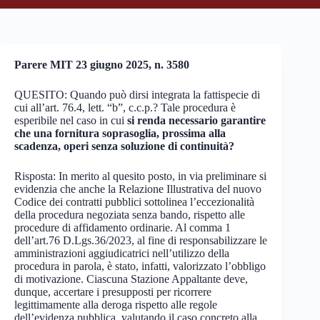
Parere MIT 23 giugno 2025, n. 3580
QUESITO: Quando può dirsi integrata la fattispecie di
cui all’art. 76.4, lett. “b”, c.c.p.? Tale procedura è
esperibile nel caso in cui
si renda necessario garantire
che una fornitura soprasoglia, prossima alla
scadenza, operi senza soluzione di continuità?
Risposta: In merito al quesito posto, in via preliminare si
evidenzia che anche la Relazione Illustrativa del nuovo
Codice dei contratti pubblici sottolinea l’eccezionalità
della procedura negoziata senza bando, rispetto alle
procedure di affidamento ordinarie. Al comma 1
dell’art.76 D.Lgs.36/2023, al fine di responsabilizzare le
amministrazioni aggiudicatrici nell’utilizzo della
procedura in parola, è stato, infatti, valorizzato l’obbligo
di motivazione. Ciascuna Stazione Appaltante deve,
dunque, accertare i presupposti per ricorrere
legittimamente alla deroga rispetto alle regole
dell’evidenza pubblica, valutando il caso concreto alla