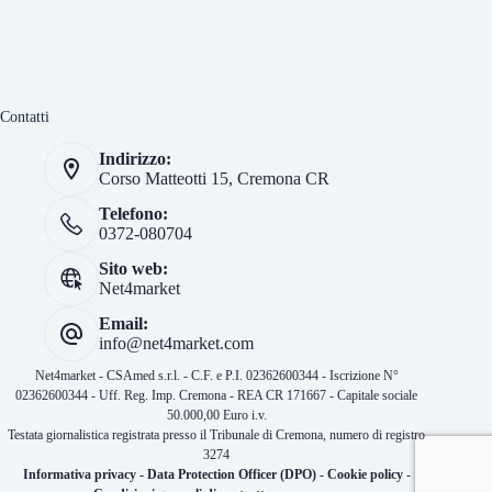
Contatti
Indirizzo:
Corso Matteotti 15, Cremona CR
Telefono:
0372-080704
Sito web:
Net4market
Email:
info@net4market.com
Net4market - CSAmed s.r.l. - C.F. e P.I. 02362600344 - Iscrizione N°
02362600344 - Uff. Reg. Imp. Cremona - REA CR 171667 - Capitale sociale
50.000,00 Euro i.v.
Testata giornalistica registrata presso il Tribunale di Cremona, numero di registro
3274
Informativa privacy
-
Data Protection Officer (DPO)
-
Cookie policy
-