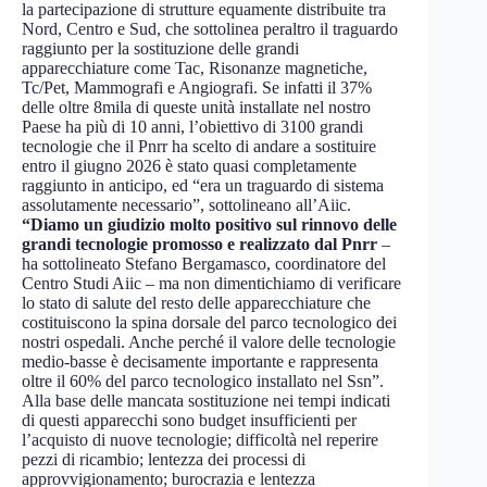
la partecipazione di strutture equamente distribuite tra
Nord, Centro e Sud, che sottolinea peraltro il traguardo
raggiunto per la sostituzione delle grandi
apparecchiature come Tac, Risonanze magnetiche,
Tc/Pet, Mammografi e Angiografi. Se infatti il 37%
delle oltre 8mila di queste unità installate nel nostro
Paese ha più di 10 anni, l’obiettivo di 3100 grandi
tecnologie che il Pnrr ha scelto di andare a sostituire
entro il giugno 2026 è stato quasi completamente
raggiunto in anticipo, ed “era un traguardo di sistema
assolutamente necessario”, sottolineano all’Aiic.
“Diamo un giudizio molto positivo sul rinnovo delle
grandi tecnologie promosso e realizzato dal Pnrr
–
ha sottolineato Stefano Bergamasco, coordinatore del
Centro Studi Aiic – ma non dimentichiamo di verificare
lo stato di salute del resto delle apparecchiature che
costituiscono la spina dorsale del parco tecnologico dei
nostri ospedali. Anche perché il valore delle tecnologie
medio-basse è decisamente importante e rappresenta
oltre il 60% del parco tecnologico installato nel Ssn”.
Alla base delle mancata sostituzione nei tempi indicati
di questi apparecchi sono budget insufficienti per
l’acquisto di nuove tecnologie; difficoltà nel reperire
pezzi di ricambio; lentezza dei processi di
approvvigionamento; burocrazia e lentezza