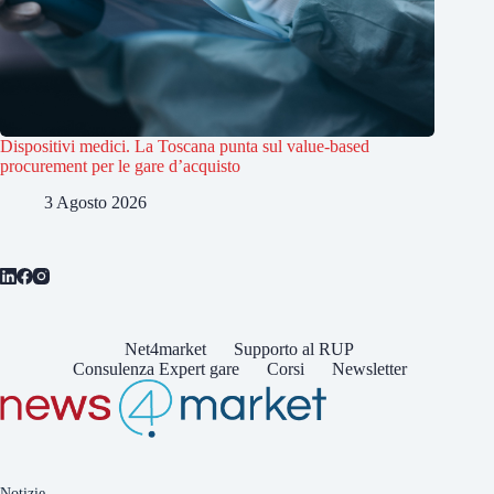
Dispositivi medici. La Toscana punta sul value-based
procurement per le gare d’acquisto
3 Agosto 2026
Net4market
Supporto al RUP
Consulenza Expert gare
Corsi
Newsletter
Notizie