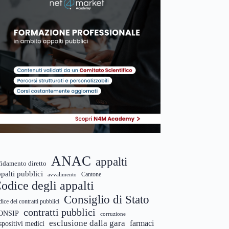
ANAC
appalti
fidamento diretto
palti pubblici
Cantone
avvalimento
odice degli appalti
Consiglio di Stato
dice dei contratti pubblici
contratti pubblici
ONSIP
corruzione
esclusione dalla gara
farmaci
spositivi medici