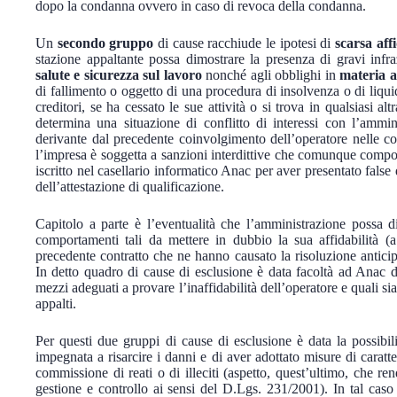
dopo la condanna ovvero in caso di revoca della condanna.
Un
secondo gruppo
di cause racchiude le ipotesi di
scarsa aff
stazione appaltante possa dimostrare la presenza di gravi infr
salute e sicurezza sul lavoro
nonché agli obblighi in
materia a
di fallimento o oggetto di una procedura di insolvenza o di liqu
creditori, se ha cessato le sue attività o si trova in qualsiasi al
determina una situazione di conflitto di interessi con l’ammin
derivante dal precedente coinvolgimento dell’operatore nelle co
l’impresa è soggetta a sanzioni interdittive che comunque comport
iscritto nel casellario informatico Anac per aver presentato false 
dell’attestazione di qualificazione.
Capitolo a parte è l’eventualità che l’amministrazione possa d
comportamenti tali da mettere in dubbio la sua affidabilità (a
precedente contratto che ne hanno causato la risoluzione anticipa
In detto quadro di cause di esclusione è data facoltà ad Anac d
mezzi adeguati a provare l’inaffidabilità dell’operatore e quali sia
appalti.
Per questi due gruppi di cause di esclusione è data la possibili
impegnata a risarcire i danni e di aver adottato misure di caratte
commissione di reati o di illeciti (aspetto, quest’ultimo, che r
gestione e controllo ai sensi del D.Lgs. 231/2001). In tal caso