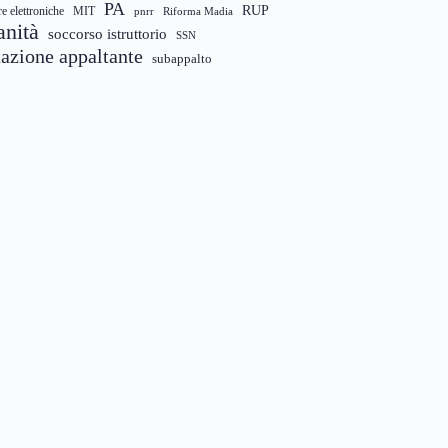
PA
RUP
re elettroniche
MIT
pnrr
Riforma Madia
anità
soccorso istruttorio
SSN
tazione appaltante
subappalto