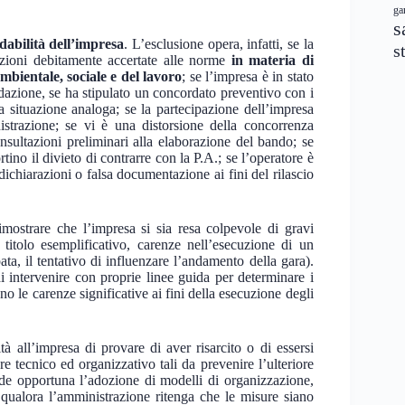
ga
s
idabilità dell’impresa
. L’esclusione opera, infatti, se la
s
azioni debitamente accertate alle norme
in materia di
mbientale, sociale e del lavoro
; se l’impresa è in stato
idazione, se ha stipulato un concordato preventivo con i
tra situazione analoga; se la partecipazione dell’impresa
istrazione; se vi è una distorsione della concorrenza
nsultazioni preliminari alla elaborazione del bando; se
ino il divieto di contrarre con la P.A.; se l’operatore è
dichiarazioni o falsa documentazione ai fini del rilascio
imostrare che l’impresa si sia resa colpevole di gravi
 titolo esemplificativo, carenze nell’esecuzione di un
ta, il tentativo di influenzare l’andamento della gara).
i intervenire con proprie linee guida per determinare i
no le carenze significative ai fini della esecuzione degli
tà all’impresa di provare di aver risarcito o di essersi
re tecnico ed organizzativo tali da prevenire l’ulteriore
ende opportuna l’adozione di modelli di organizzazione,
 qualora l’amministrazione ritenga che le misure siano