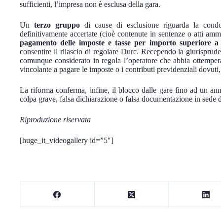
sufficienti, l’impresa non è esclusa della gara.
Un
terzo gruppo
di cause di esclusione riguarda la condo
definitivamente accertate (cioè contenute in sentenze o atti ammi
pagamento delle imposte e tasse per importo superiore a
consentire il rilascio di regolare Durc. Recependo la giurisprud
comunque considerato in regola l’operatore che abbia ottempe
vincolante a pagare le imposte o i contributi previdenziali dovuti
La riforma conferma, infine, il blocco dalle gare fino ad un an
colpa grave, falsa dichiarazione o falsa documentazione in sede d
Riproduzione riservata
[huge_it_videogallery id=”5″]