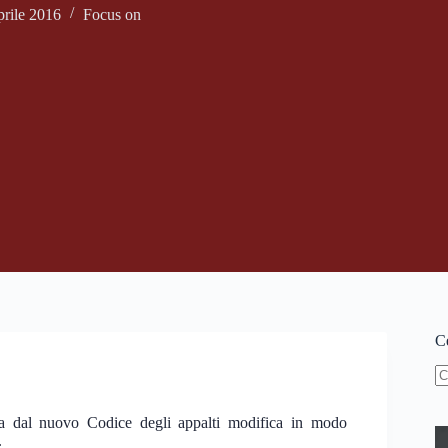
rile 2016
Focus on
Ce
N
ri
ta dal nuovo Codice degli appalti modifica in modo
.