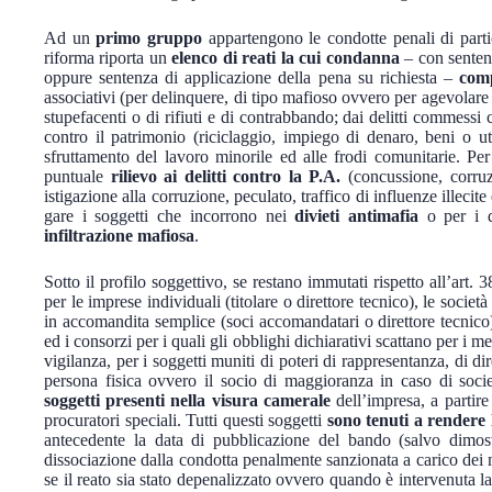
Ad un
primo gruppo
appartengono le condotte penali di partico
riforma riporta un
elenco di reati la cui condanna
– con sentenz
oppure sentenza di applicazione della pena su richiesta –
comp
associativi (per delinquere, di tipo mafioso ovvero per agevolare l’a
stupefacenti o di rifiuti e di contrabbando; dai delitti commessi c
contro il patrimonio (riciclaggio, impiego di denaro, beni o util
sfruttamento del lavoro minorile ed alle frodi comunitarie. Per 
puntuale
rilievo ai delitti contro la P.A.
(concussione, corruz
istigazione alla corruzione, peculato, traffico di influenze illecit
gare i soggetti che incorrono nei
divieti antimafia
o per i qu
infiltrazione mafiosa
.
Sotto il profilo soggettivo, se restano immutati rispetto all’art. 3
per le imprese individuali (titolare o direttore tecnico), le società
in accomandita semplice (soci accomandatari o direttore tecnico),
ed i consorzi per i quali gli obblighi dichiarativi scattano per i 
vigilanza, per i soggetti muniti di poteri di rappresentanza, di dir
persona fisica ovvero il socio di maggioranza in caso di soci
soggetti presenti nella visura camerale
dell’impresa, a partire 
procuratori speciali. Tutti questi soggetti
sono tenuti a rendere 
antecedente la data di pubblicazione del bando (salvo dimostr
dissociazione dalla condotta penalmente sanzionata a carico dei 
se il reato sia stato depenalizzato ovvero quando è intervenuta la 