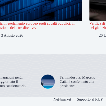
sta il regolamento europeo sugli appalti pubblici: in
Verifica d
uzione delle tre direttive.
nel giudiz
3 Agosto 2026
20 L
hiarazioni negli
Farmindustria, Marcello
Aggiornato il
Cattani confermato alla
nto sanzionatorio
presidenza
Net4market
Supporto al RUP