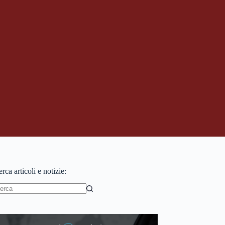
rca articoli e notizie:
essun
sultato