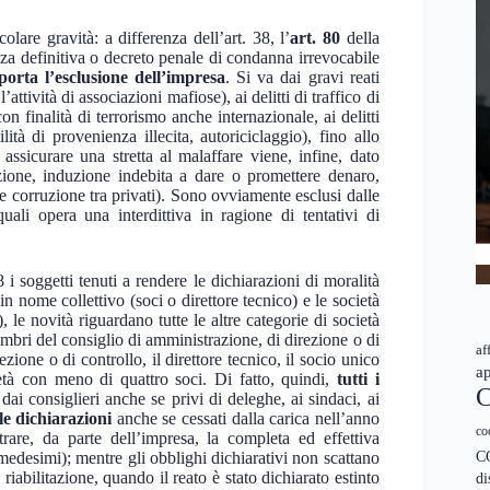
lare gravità: a differenza dell’art. 38, l’
art. 80
della
a definitiva o decreto penale di condanna irrevocabile
orta l’esclusione dell’impresa
. Si va dai gravi reati
ttività di associazioni mafiose), ai delitti di traffico di
on finalità di terrorismo anche internazionale, ai delitti
ità di provenienza illecita, autoriciclaggio), fino allo
assicurare una stretta al malaffare viene, infine, dato
ione, induzione indebita a dare o promettere denaro,
e e corruzione tra privati). Sono ovviamente esclusi dalle
ali opera una interdittiva in ragione di tentativi di
8 i soggetti tenuti a rendere le dichiarazioni di moralità
 in nome collettivo (soci o direttore tecnico) e le società
 le novità riguardano tutte le altre categorie di società
membri del consiglio di amministrazione, di direzione o di
af
ezione o di controllo, il direttore tecnico, il socio unico
ap
età con meno di quattro soci. Di fatto, quindi,
tutti i
C
dai consiglieri anche se privi di deleghe, ai sindaci, ai
le dichiarazioni
anche se cessati dalla carica nell’anno
co
are, da parte dell’impresa, la completa ed effettiva
C
medesimi); mentre gli obblighi dichiarativi non scattano
riabilitazione, quando il reato è stato dichiarato estinto
di