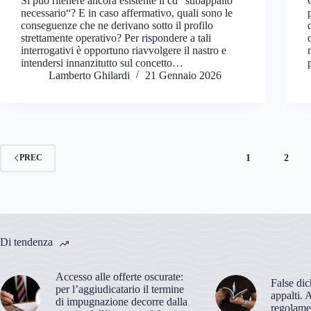
Si può ritenere ancora esistente il cd “subappalto
necessario“? E in caso affermativo, quali sono le
conseguenze che ne derivano sotto il profilo
strettamente operativo? Per rispondere a tali
interrogativi è opportuno riavvolgere il nastro e
intendersi innanzitutto sul concetto…
Lamberto Ghilardi
21 Gennaio 2026
1
2
PREC
Di tendenza
Accesso alle offerte oscurate:
False dic
per l’aggiudicatario il termine
appalti. 
di impugnazione decorre dalla
regolame