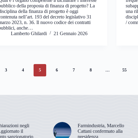
Qual è l’organo competente a dichiarare l’interesse
freque
pubblico della proposta di finanza di progetto? La
subapp
disciplina della finanza di progetto è oggi
una ri
contenuta nell’art. 193 del decreto legislativo 31
discip
marzo 2023, n. 36. Il nuovo codice dei contratti
/ com
pubblici, anche…
Lamberto Ghilardi
21 Gennaio 2026
3
4
5
6
7
8
…
55
hiarazioni negli
Farmindustria, Marcello
Aggiornato il
Cattani confermato alla
nto sanzionatorio
presidenza