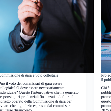
Commissione di gara e voto collegiale
Projec
il pub
Può il voto dei commissari di gara essere
collegiale? O deve essere necessariamente
Chi è 
individuale? Questo l’interrogativo che ha generato
pubbli
responsi giurisprudenziali finalizzati a definire il
promot
corretto operato della Commissione di gara per
questo
evitare che il giudizio espresso dai commissari
pronun
risultasse disancorato…
2025 