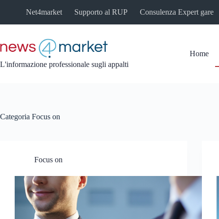
Salta
Net4market
Supporto al RUP
Consulenza Expert gare
al
contenuto
Home
L'informazione professionale sugli appalti
Categoria
Focus on
Focus on