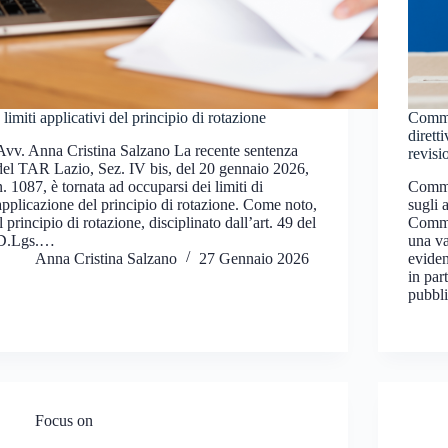
I limiti applicativi del principio di rotazione
Commi
dirett
Avv. Anna Cristina Salzano La recente sentenza
revisi
del TAR Lazio, Sez. IV bis, del 20 gennaio 2026,
n. 1087, è tornata ad occuparsi dei limiti di
Commis
applicazione del principio di rotazione. Come noto,
sugli 
il principio di rotazione, disciplinato dall’art. 49 del
Commi
D.Lgs.…
una va
Anna Cristina Salzano
27 Gennaio 2026
eviden
in part
pubbl
Focus on