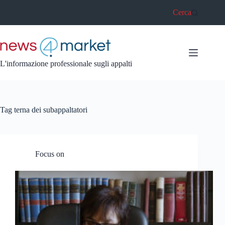
Salta
Cerca
al
contenuto
L'informazione professionale sugli appalti
Tag
terna dei subappaltatori
Focus on