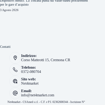
Dispositivi medici. La Toscana punta sul value-based procurement
per le gare d’acquisto
3 Agosto 2026
Contatti
Indirizzo:
Corso Matteotti 15, Cremona CR
Telefono:
0372-080704
Sito web:
Net4market
Email:
info@net4market.com
Net4market - CSAmed s.r.l. - C.F. e P.I. 02362600344 - Iscrizione N°