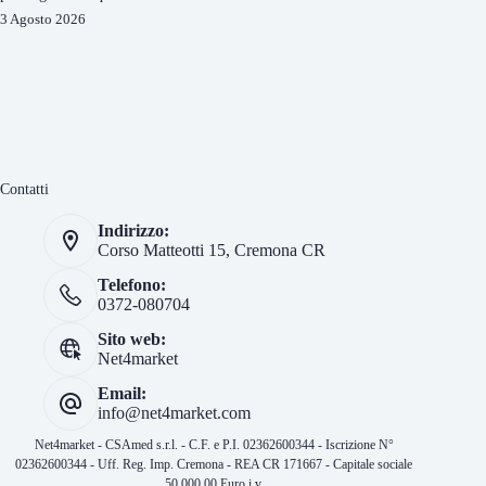
3 Agosto 2026
Contatti
Indirizzo:
Corso Matteotti 15, Cremona CR
Telefono:
0372-080704
Sito web:
Net4market
Email:
info@net4market.com
Net4market - CSAmed s.r.l. - C.F. e P.I. 02362600344 - Iscrizione N°
02362600344 - Uff. Reg. Imp. Cremona - REA CR 171667 - Capitale sociale
50.000,00 Euro i.v.