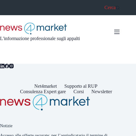
Salta
Cerca
al
contenuto
L'informazione professionale sugli appalti
Net4market
Supporto al RUP
Consulenza Expert gare
Corsi
Newsletter
Notizie
Accesso alle offerte oscurate: per l’aggiudicatario il termine di