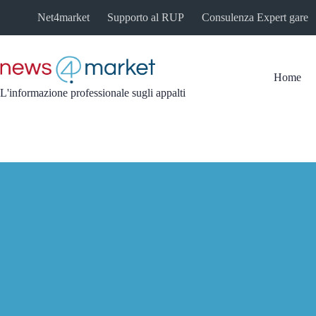
Salta
Net4market
Supporto al RUP
Consulenza Expert gare
al
contenuto
Home
L'informazione professionale sugli appalti