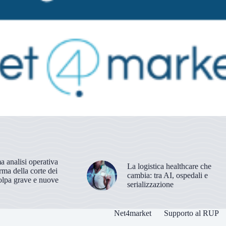
 analisi operativa
La logistica healthcare che
orma della corte dei
cambia: tra AI, ospedali e
olpa grave e nuove
serializzazione
Net4market
Supporto al RUP