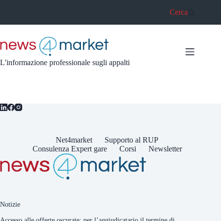
Salta
Cerca
al
contenuto
L'informazione professionale sugli appalti
Net4market
Supporto al RUP
Consulenza Expert gare
Corsi
Newsletter
Notizie
Accesso alle offerte oscurate: per l’aggiudicatario il termine di