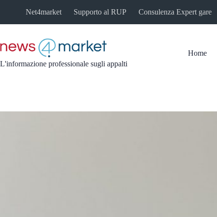
Salta
Net4market
Supporto al RUP
Consulenza Expert gare
al
contenuto
Home
L'informazione professionale sugli appalti