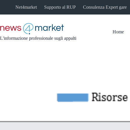
Salta
Net4market
Supporto al RUP
Consulenza Expert gare
al
contenuto
Home
L'informazione professionale sugli appalti